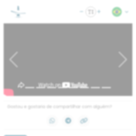
Previous
Next
Gostou e gostaria de compartilhar com alguém?