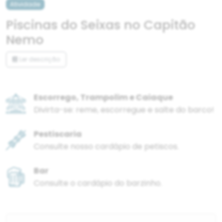
Atividade
Piscinas do Seixas no Capitão
Nemo
Ler descrição
Escorrego, Trampolim e Caiaque
Divirta-se: reme, escorregue e salte do barco!
Pestiscaria
Consulte nosso cardápio de petiscos.
Bar
Consulte o cardápio do barzinho.