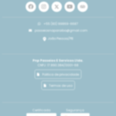
+55 (83) 99869-6687
passeiosnaparaiba@gmail.com
. João Pessoa/PB
Pnp Passeios E Servicos Ltda.
CNPJ: 17.890.384/0001-68
Politica de privacidade
Termos de uso
Certificada
Segurança